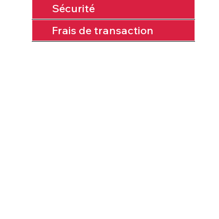
Sécurité
Frais de transaction